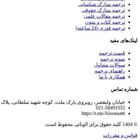
ترجمه مدارک شناسایی
ترجمه مدارک حقوقی
ترجمه مقالات علمی
ترجمه کتاب و متون
ترجمه فوری (24 ساعته)
لینک‌های مفید
قیمت ترجمه
نمونه ترجمه
سوالات متداول
راهنمای ترجمه
همکاری با ما
شماره تماس
خیابان ولیعصر، روبروی پارک ملت، کوچه شهید سلطانی، پلاک 80، طبقه 5 واحد 10
021-58493355
https://t.me/Aloonaatti
© 1404 کلیه حقوق برای الوناتی محفوظ است.
قوانین و مقررات