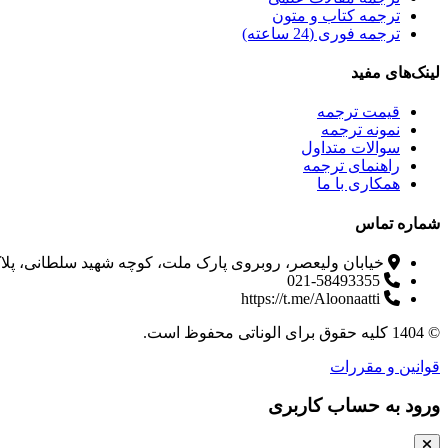
ترجمه کتاب و متون
ترجمه فوری (24 ساعته)
لینک‌های مفید
قیمت ترجمه
نمونه ترجمه
سوالات متداول
راهنمای ترجمه
همکاری با ما
شماره تماس
خیابان ولیعصر، روبروی پارک ملت، کوچه شهید سلطانی، پلاک 80، طبقه 5 واحد
021-58493355
https://t.me/Aloonaatti
© 1404 کلیه حقوق برای الوناتی محفوظ است.
قوانین و مقررات
ورود به حساب کاربری