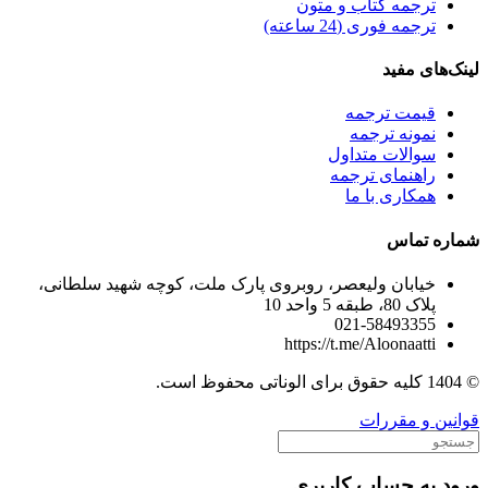
ترجمه کتاب و متون
ترجمه فوری (24 ساعته)
لینک‌های مفید
قیمت ترجمه
نمونه ترجمه
سوالات متداول
راهنمای ترجمه
همکاری با ما
شماره تماس
خیابان ولیعصر، روبروی پارک ملت، کوچه شهید سلطانی،
پلاک 80، طبقه 5 واحد 10
021-58493355
https://t.me/Aloonaatti
© 1404 کلیه حقوق برای الوناتی محفوظ است.
قوانین و مقررات
ورود به حساب کاربری