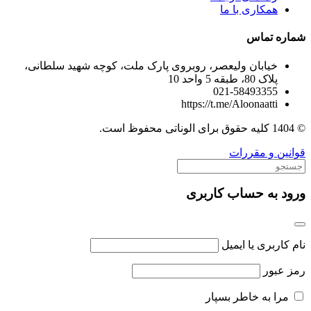
همکاری با ما
شماره تماس
خیابان ولیعصر، روبروی پارک ملت، کوچه شهید سلطانی،
پلاک 80، طبقه 5 واحد 10
021-58493355
https://t.me/Aloonaatti
© 1404 کلیه حقوق برای الوناتی محفوظ است.
قوانین و مقررات
ورود به حساب کاربری
نام کاربری یا ایمیل
رمز عبور
مرا به خاطر بسپار