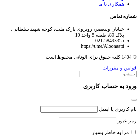
همکاری با ما
شماره تماس
خیابان ولیعصر، روبروی پارک ملت، کوچه شهید سلطانی،
پلاک 80، طبقه 5 واحد 10
021-58493355
https://t.me/Aloonaatti
© 1404 کلیه حقوق برای الوناتی محفوظ است.
قوانین و مقررات
ورود به حساب کاربری
نام کاربری یا ایمیل
رمز عبور
مرا به خاطر بسپار