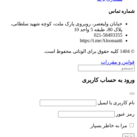
شماره تماس
خیابان ولیعصر، روبروی پارک ملت، کوچه شهید سلطانی،
پلاک 80، طبقه 5 واحد 10
021-58493355
https://t.me/Aloonaatti
© 1404 کلیه حقوق برای الوناتی محفوظ است.
قوانین و مقررات
ورود به حساب کاربری
نام کاربری یا ایمیل
رمز عبور
مرا به خاطر بسپار