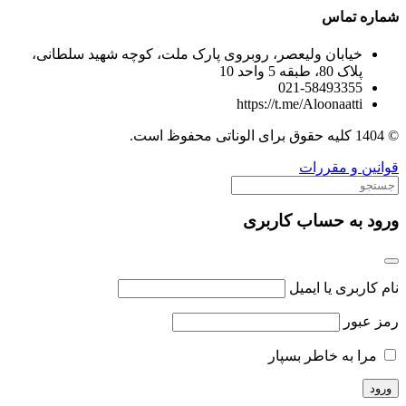
شماره تماس
خیابان ولیعصر، روبروی پارک ملت، کوچه شهید سلطانی،
پلاک 80، طبقه 5 واحد 10
021-58493355
https://t.me/Aloonaatti
© 1404 کلیه حقوق برای الوناتی محفوظ است.
قوانین و مقررات
ورود به حساب کاربری
نام کاربری یا ایمیل
رمز عبور
مرا به خاطر بسپار