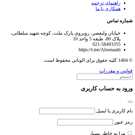
راهنمای ترجمه
همکاری با ما
شماره تماس
خیابان ولیعصر، روبروی پارک ملت، کوچه شهید سلطانی،
پلاک 80، طبقه 5 واحد 10
021-58493355
https://t.me/Aloonaatti
© 1404 کلیه حقوق برای الوناتی محفوظ است.
قوانین و مقررات
ورود به حساب کاربری
نام کاربری یا ایمیل
رمز عبور
مرا به خاطر بسپار