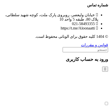
 تماس
خیابان ولیعصر، روبروی پارک ملت، کوچه شهید سلطانی،
پلاک 80، طبقه 5 واحد 10
021-58493355
https://t.me/Aloonaatti
 و مقررات
به حساب کاربری
ربری یا ایمیل
بور
 به خاطر بسپار