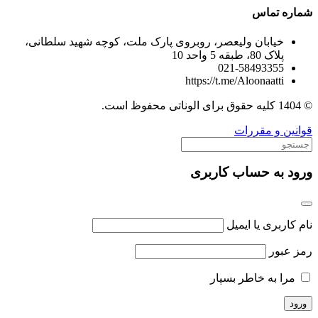
شماره تماس
خیابان ولیعصر، روبروی پارک ملت، کوچه شهید سلطانی،
پلاک 80، طبقه 5 واحد 10
021-58493355
https://t.me/Aloonaatti
© 1404 کلیه حقوق برای الوناتی محفوظ است.
قوانین و مقررات
ورود به حساب کاربری
نام کاربری یا ایمیل
رمز عبور
مرا به خاطر بسپار