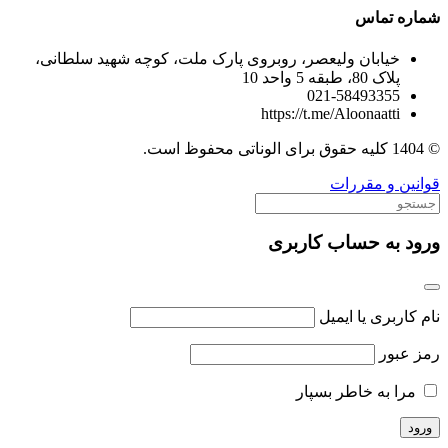
شماره تماس
خیابان ولیعصر، روبروی پارک ملت، کوچه شهید سلطانی،
پلاک 80، طبقه 5 واحد 10
021-58493355
https://t.me/Aloonaatti
© 1404 کلیه حقوق برای الوناتی محفوظ است.
قوانین و مقررات
ورود به حساب کاربری
نام کاربری یا ایمیل
رمز عبور
مرا به خاطر بسپار