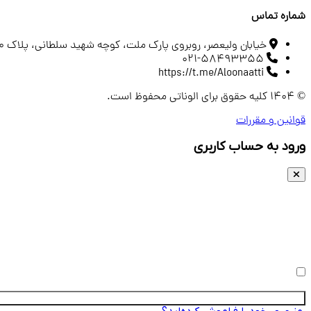
شماره تماس
خیابان ولیعصر، روبروی پارک ملت، کوچه شهید سلطانی، پلاک 80، طبقه 5 واحد 10
021-58493355
https://t.me/Aloonaatti
© 1404 کلیه حقوق برای الوناتی محفوظ است.
قوانین و مقررات
ورود به حساب کاربری
نام کاربری یا ایمیل
رمز عبور
مرا به خاطر بسپار